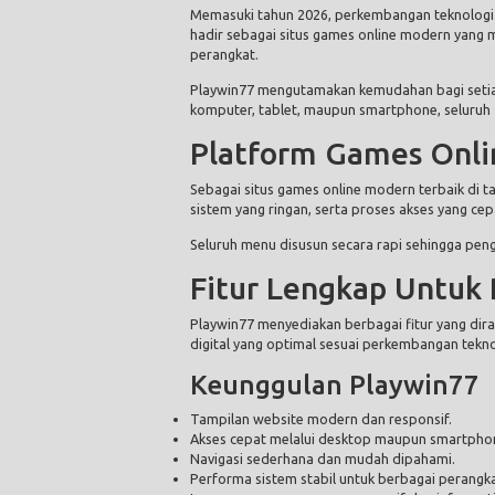
Memasuki tahun 2026, perkembangan teknologi d
hadir sebagai situs games online modern yang 
perangkat.
Playwin77 mengutamakan kemudahan bagi setiap 
komputer, tablet, maupun smartphone, seluruh f
Platform Games Onli
Sebagai situs games online modern terbaik di t
sistem yang ringan, serta proses akses yang 
Seluruh menu disusun secara rapi sehingga pe
Fitur Lengkap Untuk
Playwin77
menyediakan berbagai fitur yang di
digital yang optimal sesuai perkembangan tekno
Keunggulan Playwin77
Tampilan website modern dan responsif.
Akses cepat melalui desktop maupun smartpho
Navigasi sederhana dan mudah dipahami.
Performa sistem stabil untuk berbagai perangka