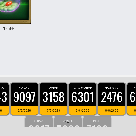
Truth
NG
MACAU
QATAR
TOTO WUHAN
HK SIANG
M
43
9097
3158
6301
2476
6
26
8/8/2026
7/8/2026
8/8/2026
8/8/2026
8
CHINA
TAIWAN
PCSO
3017
5838
7102