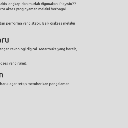
makin lengkap dan mudah digunakan.
Playwin77
erta akses yang nyaman melalui berbagai
n performa yang stabil. Baik diakses melalui
aru
gan teknologi digital. Antarmuka yang bersih,
oses yang rumit.
n
rbarui agar tetap memberikan pengalaman