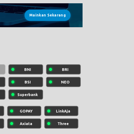
Mainkan Sekarang
BNI
BRI
BSI
NEO
Superbank
GOPAY
LinkAja
Axiata
Three