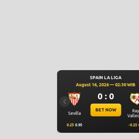
UEFA CHAMPIONS LEAGUE QUALIF
August 12, 2026 — 01:30 WIB
0 : 0
Previous
BET NOW
SK Sturm
Fener
Graz
-0.5
0.95
0.5
0