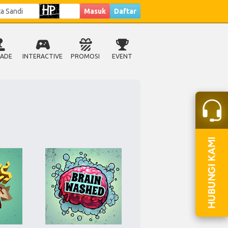
YWIN77HARU.COM , PLAYWIN77SUSU.COM , PLAYWIN77MAIN.COM
Masuk
Daftar
ADE
INTERACTIVE
PROMOSI
EVENT