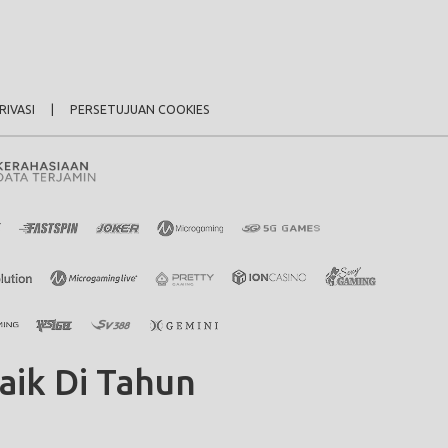
RIVASI
|
PERSETUJUAN COOKIES
aik Di Tahun