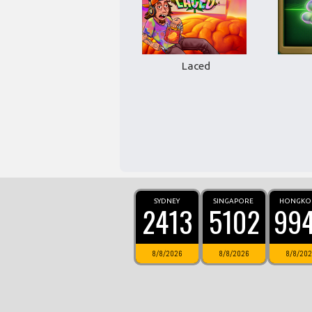
Laced
SYDNEY
SINGAPORE
HONGKO
2413
5102
99
8/8/2026
8/8/2026
8/8/20