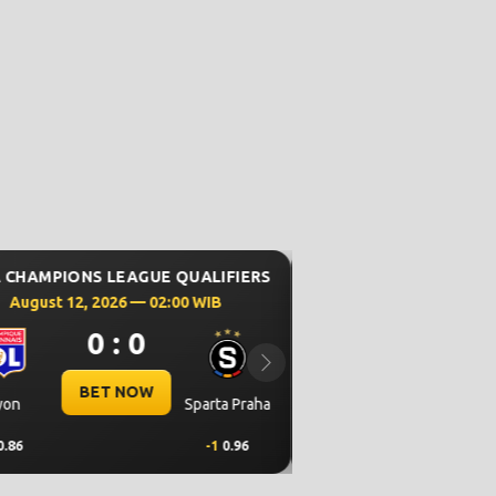
A CHAMPIONS LEAGUE QUALIFIERS
August 11, 2026 — 22:59 WIB
0 : 0
Next
BET NOW
Union Saint-
 Glimt
Gilloise
5
0.88
-0.75
0.94