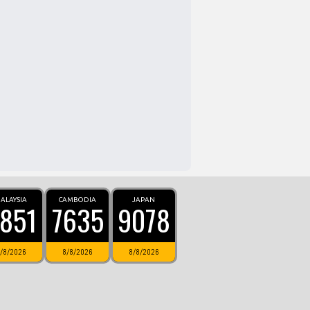
ALAYSIA
CAMBODIA
JAPAN
851
7635
9078
/8/2026
8/8/2026
8/8/2026