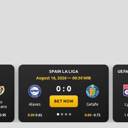
8/8/2026
7/8/2026
8/8/2026
IERS
UEFA CHAMPIONS LEAGUE QUALIFIERS
UEF
August 12, 2026 — 01:15 WIB
0 : 0
BET NOW
Slovan
bahce
Mjallby
Bodo
Bratislava
.87
0.5
0.83
-0.5
0.99
0.7