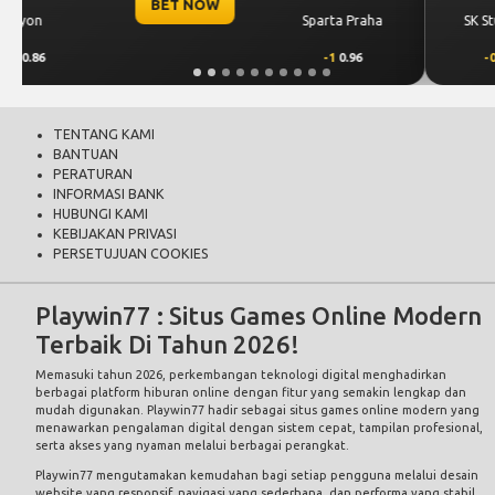
BET NOW
SK Sturm Graz
Fenerbahce
-0.5
0.95
0.5
0.87
TENTANG KAMI
BANTUAN
PERATURAN
INFORMASI BANK
HUBUNGI KAMI
KEBIJAKAN PRIVASI
PERSETUJUAN COOKIES
Playwin77 : Situs Games Online Modern
Terbaik Di Tahun 2026!
Memasuki tahun 2026, perkembangan teknologi digital menghadirkan
berbagai platform hiburan online dengan fitur yang semakin lengkap dan
mudah digunakan.
Playwin77
hadir sebagai situs games online modern yang
menawarkan pengalaman digital dengan sistem cepat, tampilan profesional,
serta akses yang nyaman melalui berbagai perangkat.
Playwin77 mengutamakan kemudahan bagi setiap pengguna melalui desain
website yang responsif, navigasi yang sederhana, dan performa yang stabil.