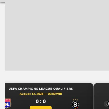
UEFA CHAMPIONS LEAGUE QUALIFIERS
August 12, 2026 — 01:30 WIB
0 : 0
Previous
Ne