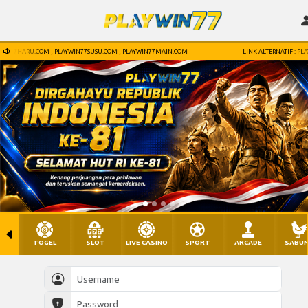
7HARU.COM , PLAYWIN77SUSU.COM , PLAYWIN77MAIN.COM
LINK ALTERNATIF : PLAYWIN
TOGEL
SLOT
LIVE CASINO
SPORT
ARCADE
SABU