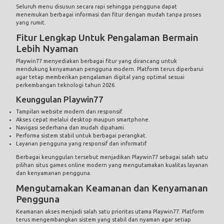
Seluruh menu disusun secara rapi sehingga pengguna dapat
menemukan berbagai informasi dan fitur dengan mudah tanpa proses
yang rumit.
Fitur Lengkap Untuk Pengalaman Bermain
Lebih Nyaman
Playwin77
menyediakan berbagai fitur yang dirancang untuk
mendukung kenyamanan pengguna modern. Platform terus diperbarui
agar tetap memberikan pengalaman digital yang optimal sesuai
perkembangan teknologi tahun 2026.
Keunggulan Playwin77
Tampilan website modern dan responsif.
Akses cepat melalui desktop maupun smartphone.
Navigasi sederhana dan mudah dipahami.
Performa sistem stabil untuk berbagai perangkat.
Layanan pengguna yang responsif dan informatif.
Berbagai keunggulan tersebut menjadikan Playwin77 sebagai salah satu
pilihan situs games online modern yang mengutamakan kualitas layanan
dan kenyamanan pengguna.
Mengutamakan Keamanan dan Kenyamanan
Pengguna
Keamanan akses menjadi salah satu prioritas utama
Playwin77
. Platform
terus mengembangkan sistem yang stabil dan nyaman agar setiap