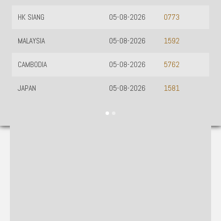
HK SIANG
05-08-2026
0773
MALAYSIA
05-08-2026
1592
CAMBODIA
05-08-2026
5762
JAPAN
05-08-2026
1581