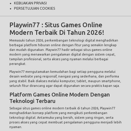
KEBIJAKAN PRIVASI
PERSETUJUAN COOKIES
Playwin77 : Situs Games Online
Modern Terbaik Di Tahun 2026!
Memasuki tahun 2026, perkembangan teknologi digital menghadirkan
berbagai platform hiburan online dengan fitur yang semakin lengkap
dan mudah digunakan.
Playwin77
hadir sebagai situs games online
modern yang menawarkan pengalaman digital dengan sistem cepat,
tampilan profesional, serta akses yang nyaman melalui berbagai
perangkat.
Playwin77 mengutamakan kemudahan bagi setiap pengguna melalui
desain website yang responsif, navigasi yang sederhana, dan performa
yang stabil. Baik diakses melalui komputer, tablet, maupun smartphone,
seluruh fitur dirancang agar dapat digunakan secara praktis kapan saja.
Platform Games Online Modern Dengan
Teknologi Terbaru
Sebagai situs games online modern terbaik di tahun 2026,
Playwin77
menghadirkan konsep platform yang mengikuti perkembangan
teknologi digital. Antarmuka yang bersih, sistem yang ringan, serta
proses akses yang cepat membuat pengalaman pengguna menjadi lebih
nyaman.