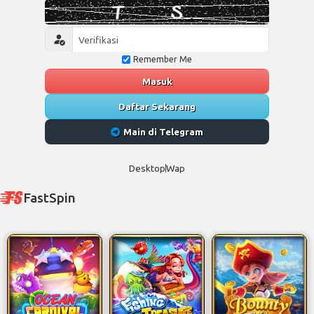
Remember Me
Masuk
Daftar Sekarang
Main di Telegram
Desktop
Wap
FastSpin