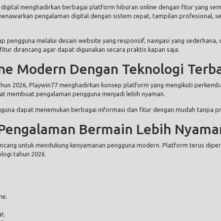
igital menghadirkan berbagai platform hiburan online dengan fitur yang se
menawarkan pengalaman digital dengan sistem cepat, tampilan profesional, s
pengguna melalui desain website yang responsif, navigasi yang sederhana, da
itur dirancang agar dapat digunakan secara praktis kapan saja.
ne Modern Dengan Teknologi Terb
id Gems 777
Crystal 777 DELUXE
Golden Empi
ahun 2026,
Playwin77
menghadirkan konsep platform yang mengikuti perkemban
cepat membuat pengalaman pengguna menjadi lebih nyaman.
ngguna dapat menemukan berbagai informasi dan fitur dengan mudah tanpa pr
 Pengalaman Bermain Lebih Nyama
rancang untuk mendukung kenyamanan pengguna modern. Platform terus dipe
logi tahun 2026.
er Ace Joker
Safari King
3 Lucky Pi
ne.
t.