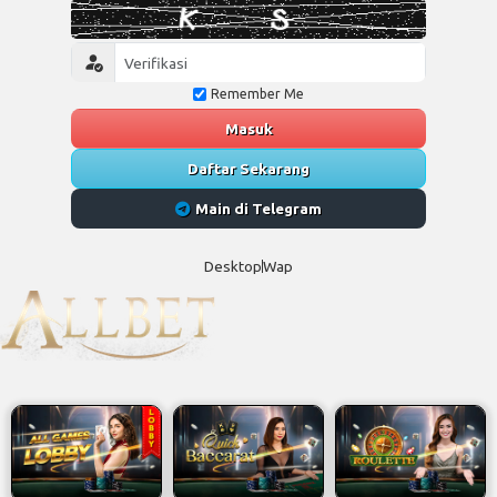
Remember Me
Masuk
Daftar Sekarang
Main di Telegram
Desktop
Wap