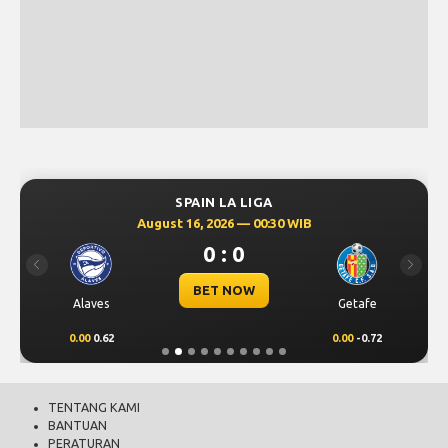
SPAIN LA LIGA
August 16, 2026 — 00:30 WIB
0 : 0
Previous
Next
BET NOW
Alaves
Getafe
0.00
0.62
0.00
-0.72
TENTANG KAMI
BANTUAN
PERATURAN