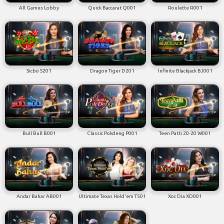
All Games Lobby
Quick Baccarat Q001
Roulette R001
Sicbo S201
Dragon Tiger D201
Infinite Blackjack BJ001
Bull Bull B001
Classic Pokdeng P001
Teen Patti 20-20 W001
Andar Bahar AB001
Ultimate Texas Hold'em T501
Xoc Dia XD001