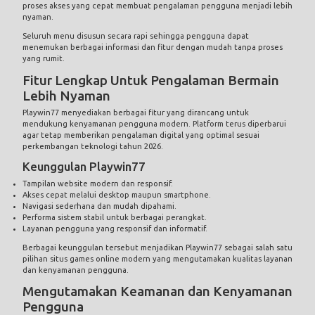
proses akses yang cepat membuat pengalaman pengguna menjadi lebih
nyaman.
Seluruh menu disusun secara rapi sehingga pengguna dapat
menemukan berbagai informasi dan fitur dengan mudah tanpa proses
yang rumit.
Fitur Lengkap Untuk Pengalaman Bermain
Lebih Nyaman
Playwin77
menyediakan berbagai fitur yang dirancang untuk
mendukung kenyamanan pengguna modern. Platform terus diperbarui
agar tetap memberikan pengalaman digital yang optimal sesuai
perkembangan teknologi tahun 2026.
Keunggulan Playwin77
Tampilan website modern dan responsif.
Akses cepat melalui desktop maupun smartphone.
Navigasi sederhana dan mudah dipahami.
Performa sistem stabil untuk berbagai perangkat.
Layanan pengguna yang responsif dan informatif.
Berbagai keunggulan tersebut menjadikan Playwin77 sebagai salah satu
pilihan situs games online modern yang mengutamakan kualitas layanan
dan kenyamanan pengguna.
Mengutamakan Keamanan dan Kenyamanan
Pengguna