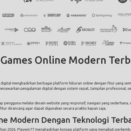
s Games Online Modern Terb
igital menghadirkan berbagai platform hiburan online dengan fitur yang se
menawarkan pengalaman digital dengan sistem cepat, tampilan profesional, s
pengguna melalui desain website yang responsif, navigasi yang sederhana, da
itur dirancang agar dapat digunakan secara praktis kapan saja.
ne Modern Dengan Teknologi Terb
ahun 2026,
Playwin77
menghadirkan konsep platform yang mengikuti perkemban