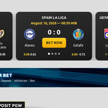
IERS
UEFA CHAMPIONS LEAGUE QUALIFIERS
UEF
August 12, 2026 — 01:15 WIB
0 : 0
BET NOW
Slovan
bahce
Mjallby
Bodo
Bratislava
.87
0.5
0.83
-0.5
0.99
0.7
M BET
Deposit
Withdraw
Bet