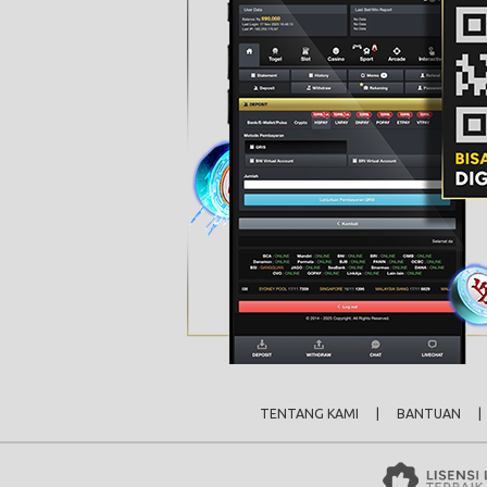
TENTANG KAMI
|
BANTUAN
|