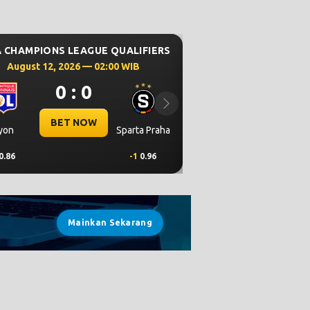
A CHAMPIONS LEAGUE QUALIFIERS
August 11, 2026 — 22:59 WIB
0 : 0
Next
BET NOW
Union Saint-
 Glimt
Gilloise
5
0.82
-0.75
1.00
Mainkan Sekarang