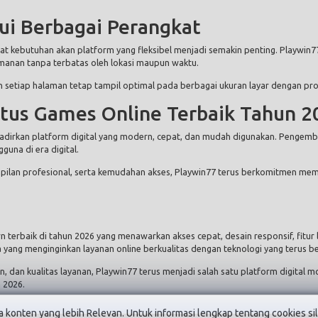
lui Berbagai Perangkat
t kebutuhan akan platform yang fleksibel menjadi semakin penting. Playwin77
nan tanpa terbatas oleh lokasi maupun waktu.
setiap halaman tetap tampil optimal pada berbagai ukuran layar dengan pros
tus Games Online Terbaik Tahun 2
adirkan platform digital yang modern, cepat, dan mudah digunakan. Pengemba
Customer Care
guna di era digital.
Layanan hingga pukul 23:30
ilan profesional, serta kemudahan akses, Playwin77 terus berkomitmen mem
Customer Care PLAYWIN77
23:30
terbaik di tahun 2026 yang menawarkan akses cepat, desain responsif, fitur 
na yang menginginkan layanan online berkualitas dengan teknologi yang terus 
 dan kualitas layanan, Playwin77 terus menjadi salah satu platform digital
 2026.
 konten yang lebih Relevan. Untuk informasi lengkap tentang cookies sil