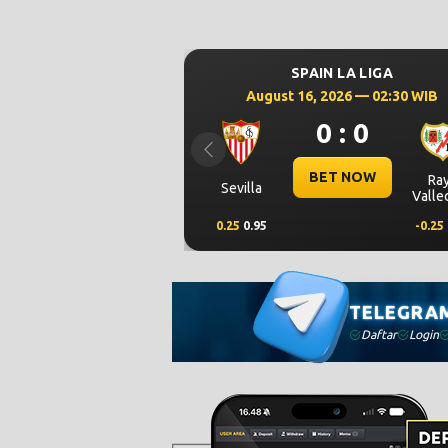
UEFA CHAMPIONS LEAGUE QUALIF
August 12, 2026 — 01:30 WIB
0 : 0
Previous
BET NOW
SK Sturm
Fener
Graz
-0.5
0.95
0.5
0
TELEGRA
Daftar
Login