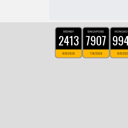
SYDNEY
SINGAPORE
HONGKO
2413
7907
99
8/8/2026
7/8/2026
8/8/20