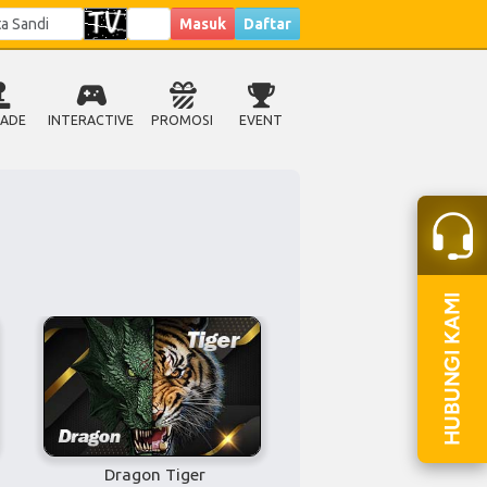
LAYWIN77HARU.COM , PLAYWIN77SUSU.COM , PLAYWIN77MAIN.COM
Masuk
Daftar
ADE
INTERACTIVE
PROMOSI
EVENT
Dragon Tiger